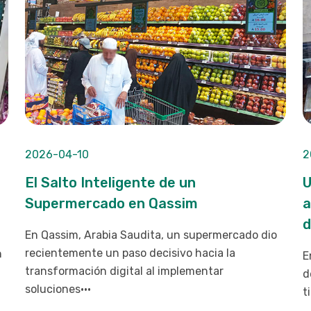
2
2026-04-10
U
El Salto Inteligente de un
a
Supermercado en Qassim
d
En Qassim, Arabia Saudita, un supermercado dio
recientemente un paso decisivo hacia la
n
E
transformación digital al implementar
d
soluciones···
t