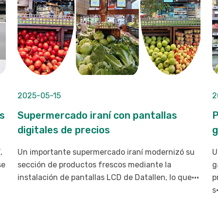
2025-05-15
2
as
Supermercado iraní con pantallas
P
digitales de precios
g
,
Un importante supermercado iraní modernizó su
U
se
sección de productos frescos mediante la
g
instalación de pantallas LCD de Datallen, lo que···
p
s·