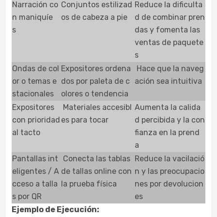
Narración co
Conjuntos estilizad
Reduce la dificulta
n maniquíe
os de cabeza a pie
d de combinar pren
s
das y fomenta las
ventas de paquete
s
Ondas de col
Expositores ordena
Hace que la naveg
or o temas e
dos por paleta de c
ación sea intuitiva
stacionales
olores o tendencia
Expositores
Materiales accesibl
Aumenta la calida
con prioridad
es para tocar
d percibida y la con
al tacto
fianza en la prend
a
Pantallas int
Conecta las tablas
Reduce la vacilació
eligentes / A
de tallas online con
n y las preocupacio
cceso a talla
la prueba física
nes por devolucion
s por QR
es
Ejemplo de Ejecución: