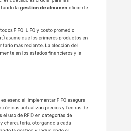
l etiquetado es crucial para las
litando la
gestion de almacen
eficiente.
todos FIFO, LIFO y costo promedio
Out) asume que los primeros productos en
ventario más reciente. La elección del
amente en los estados financieros y la
il es esencial: implementar FIFO asegura
ctrónicas actualizan precios y fechas de
s el uso de RFID en categorías de
y charcutería, otorgando a cada
rando la gestión y reduciendo el