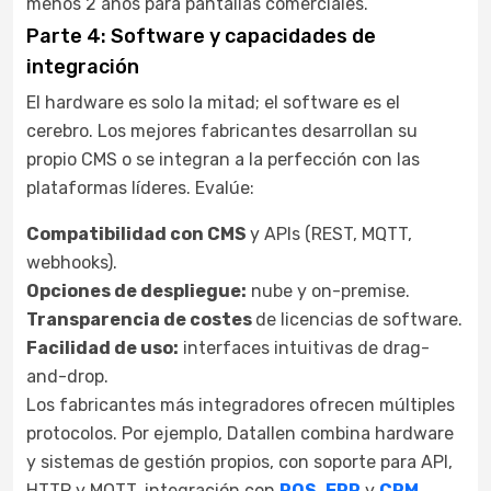
menos 2 años para pantallas comerciales.
Parte 4: Software y capacidades de
integración
El hardware es solo la mitad; el software es el
cerebro. Los mejores fabricantes desarrollan su
propio CMS o se integran a la perfección con las
plataformas líderes. Evalúe:
Compatibilidad con CMS
y APIs (REST, MQTT,
webhooks).
Opciones de despliegue:
nube y on-premise.
Transparencia de costes
de licencias de software.
Facilidad de uso:
interfaces intuitivas de drag-
and-drop.
Los fabricantes más integradores ofrecen múltiples
protocolos. Por ejemplo, Datallen combina hardware
y sistemas de gestión propios, con soporte para API,
HTTP y MQTT, integración con
POS
,
ERP
y
CRM
,