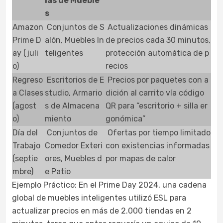
ías de Mueble
s
Amazon
Conjuntos de S
Actualizaciones dinámicas
Prime D
alón, Muebles In
de precios cada 30 minutos,
ay (juli
teligentes
protección automática de p
o)
recios
Regreso
Escritorios de E
Precios por paquetes con a
a Clases
studio, Armario
dición al carrito vía código
(agost
s de Almacena
QR para “escritorio + silla er
o)
miento
gonómica”
Día del
Conjuntos de
Ofertas por tiempo limitado
Trabajo
Comedor Exteri
con existencias informadas
(septie
ores, Muebles d
por mapas de calor
mbre)
e Patio
Ejemplo Práctico: En el Prime Day 2024, una cadena
global de muebles inteligentes utilizó ESL para
actualizar precios en más de 2.000 tiendas en 2